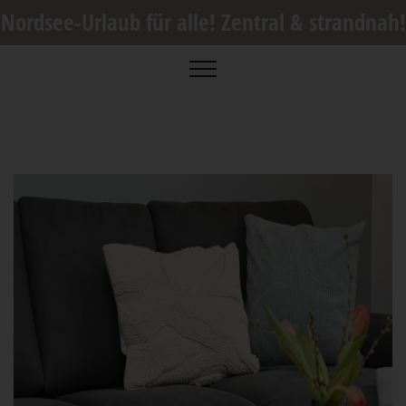
Nordsee-Urlaub für alle! Zentral & strandnah!