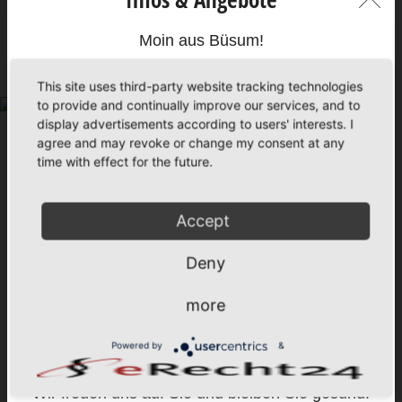
Wohnbeispiel für unsere neuen 1-Raumwohnungen im
Appartementhaus Rehn.
Moin aus Büsum!
Liebe Gäste,
This site uses third-party website tracking technologies
herzlich Willkommen in unserem
to provide and continually improve our services, and to
familiengeführten Appartementhausbetrieb.
display advertisements according to users' interests. I
agree and may revoke or change my consent at any
Entspannung & Aktivität, Erholung und Kultur -
time with effect for the future.
unsere zentrale Lage bietet alle
Urlaubsmöglichkeiten für Jung und Alt.
Büsum - Nordseeluft - gemütlich und reizvoll
Accept
zugleich.
Deny
Wir sind für Sie erreichbar – ganz bequem online
über unsere Webseite, per Mail (
info@fewo-
more
buesum-zentrum.de
) oder telefonisch (Montag bis
Sonnabend von 09:00 bis 17:00 Uhr -
Powered by
&
04834/2236).
Beispiel zum 3-Sterne-Komfort in den
Ferienwohnungen.
Wir freuen uns auf Sie und bleiben Sie gesund!